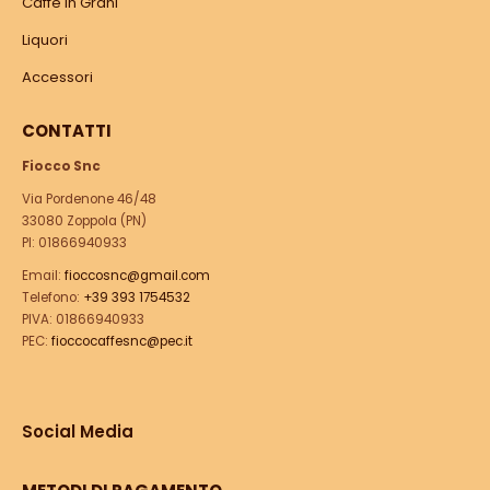
Caffè in Grani
Liquori
Accessori
CONTATTI
Fiocco Snc
Via Pordenone 46/48
33080 Zoppola (PN)
PI: 01866940933
Email:
fioccosnc@gmail.com
Telefono:
+39 393 1754532
PIVA: 01866940933
PEC:
fioccocaffesnc@pec.it
Social Media