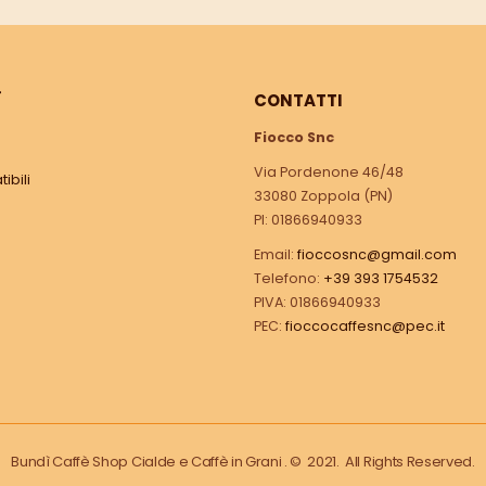
Ì
CONTATTI
Fiocco Snc
Via Pordenone 46/48
ibili
33080 Zoppola (PN)
PI: 01866940933
Email:
fioccosnc@gmail.com
Telefono:
+39 393 1754532
PIVA: 01866940933
PEC:
fioccocaffesnc@pec.it
Bundì Caffè Shop Cialde e Caffè in Grani . © 2021. All Rights Reserved.