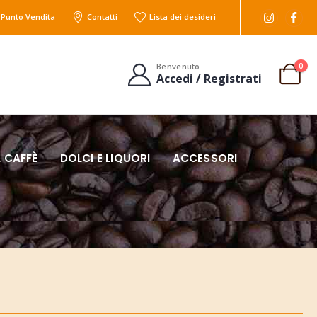
l Punto Vendita
Contatti
Lista dei desideri
0
Benvenuto
Accedi / Registrati
 CAFFÈ
DOLCI E LIQUORI
ACCESSORI