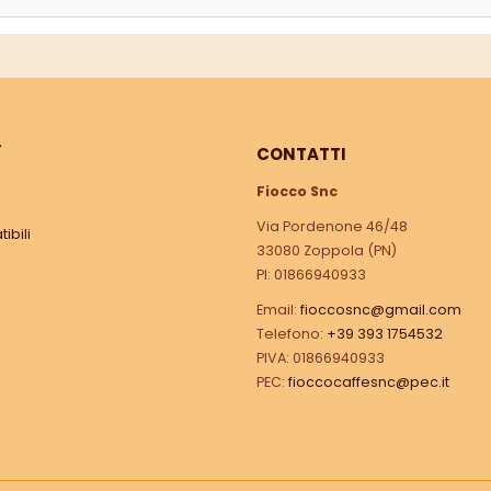
Ì
CONTATTI
Fiocco Snc
Via Pordenone 46/48
ibili
33080 Zoppola (PN)
PI: 01866940933
Email:
fioccosnc@gmail.com
Telefono:
+39 393 1754532
PIVA: 01866940933
PEC:
fioccocaffesnc@pec.it