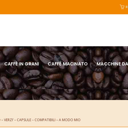
I
CAFFÈ IN GRANI
CAFFÈ MACINATO
MACCHINE DA
 – VERZI’ – CAPSULE – COMPATIBILI – A MODO MIO