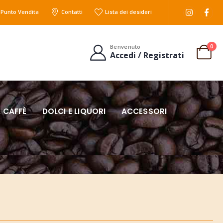
l Punto Vendita
Contatti
Lista dei desideri
0
Benvenuto
Accedi / Registrati
 CAFFÈ
DOLCI E LIQUORI
ACCESSORI