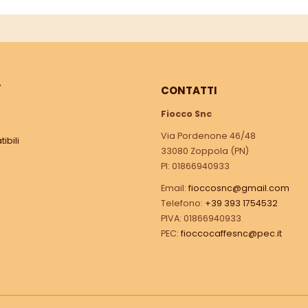
Ì
CONTATTI
Fiocco Snc
Via Pordenone 46/48
ibili
33080 Zoppola (PN)
PI: 01866940933
Email:
fioccosnc@gmail.com
Telefono:
+39 393 1754532
PIVA: 01866940933
PEC:
fioccocaffesnc@pec.it