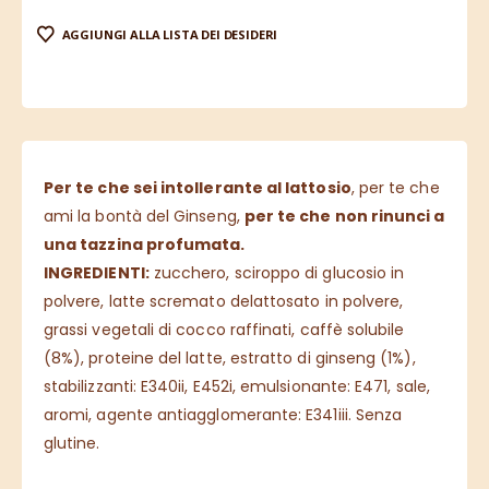
AGGIUNGI ALLA LISTA DEI DESIDERI
Per te che sei intollerante al lattosio
, per te che
ami la bontà del Ginseng,
per te che non rinunci a
una tazzina profumata.
INGREDIENTI:
zucchero, sciroppo di glucosio in
polvere, latte scremato delattosato in polvere,
grassi vegetali di cocco raffinati, caffè solubile
(8%), proteine del latte, estratto di ginseng (1%),
stabilizzanti: E340ii, E452i, emulsionante: E471, sale,
aromi, agente antiagglomerante: E341iii. Senza
glutine.