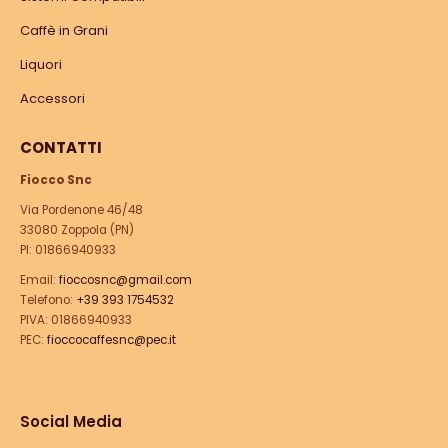
Caffè in Grani
Liquori
Accessori
CONTATTI
Fiocco Snc
Via Pordenone 46/48
33080 Zoppola (PN)
PI: 01866940933
Email:
fioccosnc@gmail.com
Telefono:
+39 393 1754532
PIVA: 01866940933
PEC:
fioccocaffesnc@pec.it
Social Media