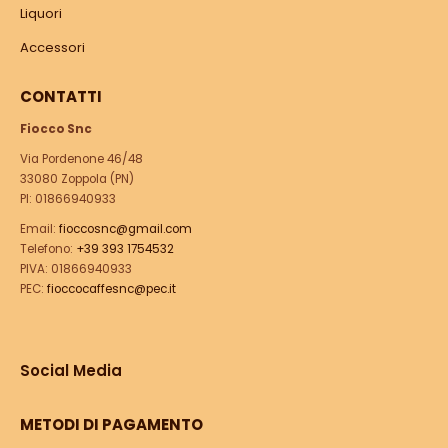
Liquori
Accessori
CONTATTI
Fiocco Snc
Via Pordenone 46/48
33080 Zoppola (PN)
PI: 01866940933
Email:
fioccosnc@gmail.com
Telefono:
+39 393 1754532
PIVA: 01866940933
PEC:
fioccocaffesnc@pec.it
Social Media
METODI DI PAGAMENTO