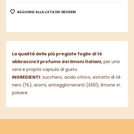
AGGIUNGI ALLA LISTA DEI DESIDERI
La qualità delle più pregiate foglie di tè
abbraccia il profumo dei limoni italiani,
per una
vera e propria capsula di gusto.
INGREDIENTI:
zucchero, acido citrico, estratto di tè
nero (1%), aromi, antiagglomeranti (E551), limone in
polvere