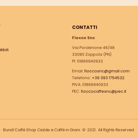
Ì
CONTATTI
Fiocco Snc
Via Pordenone 46/48
ibili
33080 Zoppola (PN)
PI: 01866940933
Email:
fioccosnc@gmail.com
Telefono:
+39 393 1754532
PIVA: 01866940933
PEC:
fioccocaffesnc@pec.it
Bundì Caffè Shop Cialde e Caffè in Grani . © 2021. All Rights Reserved.