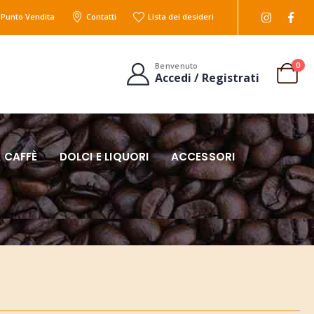
l Punto Vendita
Contatti
Lista dei desideri
0
Benvenuto
Accedi / Registrati
 CAFFÈ
DOLCI E LIQUORI
ACCESSORI