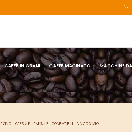
I
CAFFÈ IN GRANI
CAFFÈ MACINATO
MACCHINE DA
CINO – CAPSULE – CAPSULE – COMPATIBILI – A MODO MIO