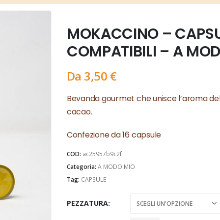
MOKACCINO – CAPSU
COMPATIBILI – A MO
Da
3,50
€
Bevanda gourmet che unisce l’aroma del ca
cacao.
Confezione da 16 capsule
COD:
ac25957b9c2f
Categoria:
A MODO MIO
Tag:
CAPSULE
PEZZATURA