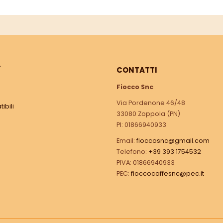
Ì
CONTATTI
Fiocco Snc
Via Pordenone 46/48
ibili
33080 Zoppola (PN)
PI: 01866940933
Email:
fioccosnc@gmail.com
Telefono:
+39 393 1754532
PIVA: 01866940933
PEC:
fioccocaffesnc@pec.it