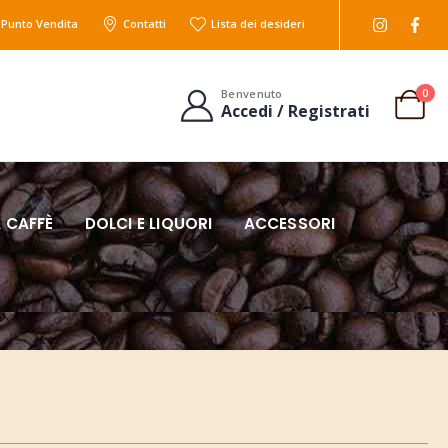
l Punto Vendita
Contatti
Lista dei desideri
0
Benvenuto
Accedi / Registrati
 CAFFÈ
DOLCI E LIQUORI
ACCESSORI