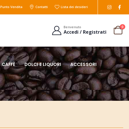
l Punto Vendita
Contatti
Lista dei desideri
0
Benvenuto
Accedi / Registrati
 CAFFÈ
DOLCI E LIQUORI
ACCESSORI