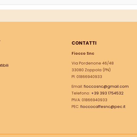
Ì
CONTATTI
Fiocco Snc
Via Pordenone 46/48
ibili
33080 Zoppola (PN)
PI: 01866940933
Email:
fioccosnc@gmail.com
Telefono:
+39 393 1754532
PIVA: 01866940933
PEC:
fioccocaffesnc@pec.it