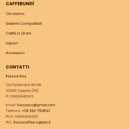
CAFFEBUNDÌ
Chi siamo
Sistemi Compatibili
Caffè in Grani
Liquori
Accessori
CONTATTI
Fiocco Snc
Via Pordenone 46/48
33080 Zoppola (PN)
PI: 01866940933
Email:
fioccosnc@gmail.com
Telefono:
+39 393 1754532
PIVA: 01866940933
PEC:
fioccocaffesnc@pec.it