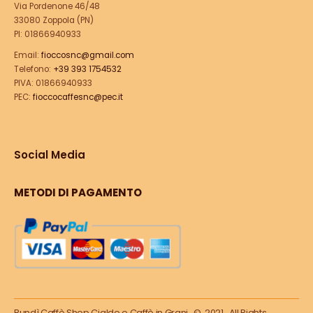
Via Pordenone 46/48
33080 Zoppola (PN)
PI: 01866940933
Email:
fioccosnc@gmail.com
Telefono:
+39 393 1754532
PIVA: 01866940933
PEC:
fioccocaffesnc@pec.it
Social Media
METODI DI PAGAMENTO
Bundì Caffè Shop Cialde e Caffè in Grani . © 2021. All Rights