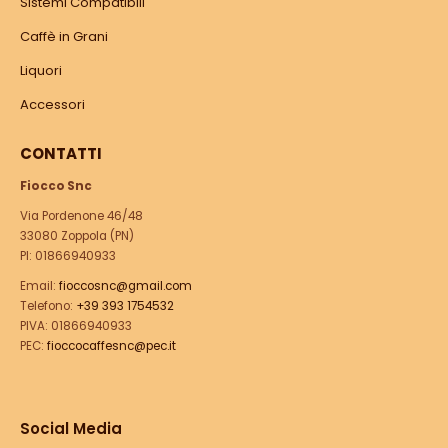
Sistemi Compatibili
Caffè in Grani
Liquori
Accessori
CONTATTI
Fiocco Snc
Via Pordenone 46/48
33080 Zoppola (PN)
PI: 01866940933
Email:
fioccosnc@gmail.com
Telefono:
+39 393 1754532
PIVA: 01866940933
PEC:
fioccocaffesnc@pec.it
Social Media