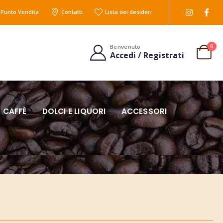
l Punto Vendita
Contatti
Lista dei desideri
0
Benvenuto
Accedi / Registrati
 CAFFÈ
DOLCI E LIQUORI
ACCESSORI