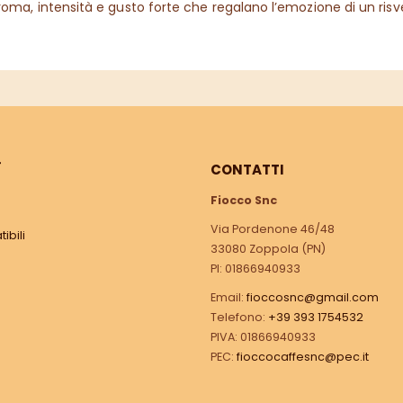
roma, intensità e gusto forte che regalano l’emozione di un risveg
Ì
CONTATTI
Fiocco Snc
Via Pordenone 46/48
ibili
33080 Zoppola (PN)
PI: 01866940933
Email:
fioccosnc@gmail.com
Telefono:
+39 393 1754532
PIVA: 01866940933
PEC:
fioccocaffesnc@pec.it