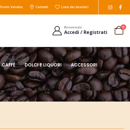
l Punto Vendita
Contatti
Lista dei desideri
0
Benvenuto
Accedi / Registrati
 CAFFÈ
DOLCI E LIQUORI
ACCESSORI