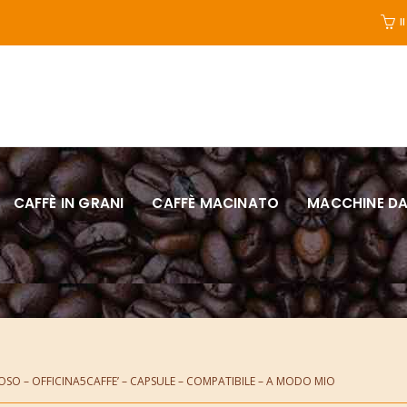
I
CAFFÈ IN GRANI
CAFFÈ MACINATO
MACCHINE DA
SO – OFFICINA5CAFFE’ – CAPSULE – COMPATIBILE – A MODO MIO