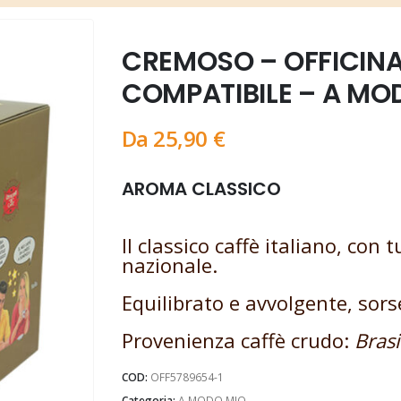
CREMOSO – OFFICINA
COMPATIBILE – A MO
Da
25,90
€
AROMA CLASSICO
Il classico caffè italiano, con 
nazionale.
Equilibrato e avvolgente, sor
Provenienza caffè crudo:
Brasi
COD:
OFF5789654-1
Categoria:
A MODO MIO