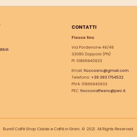
Ì
CONTATTI
Fiocco Snc
Via Pordenone 46/48
ibili
33080 Zoppola (PN)
PI: 01866940933
Email:
fioccosnc@gmail.com
Telefono:
+39 393 1754532
PIVA: 01866940933
PEC:
fioccocaffesnc@pec.it
Bundì Caffè Shop Cialde e Caffè in Grani . © 2021. All Rights Reserved.