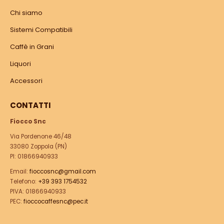
Chi siamo
Sistemi Compatibili
Caffè in Grani
Liquori
Accessori
CONTATTI
Fiocco Snc
Via Pordenone 46/48
33080 Zoppola (PN)
PI: 01866940933
Email:
fioccosnc@gmail.com
Telefono:
+39 393 1754532
PIVA: 01866940933
PEC:
fioccocaffesnc@pec.it