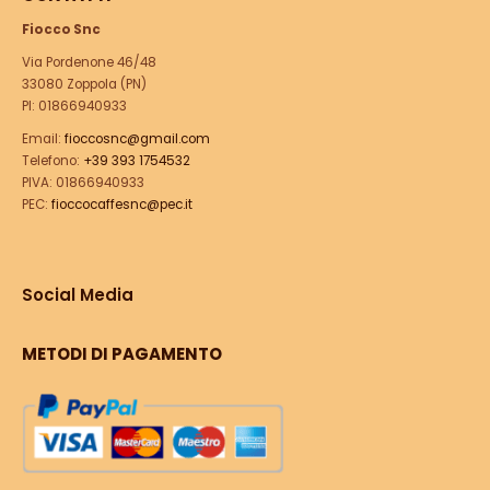
Fiocco Snc
Via Pordenone 46/48
33080 Zoppola (PN)
PI: 01866940933
Email:
fioccosnc@gmail.com
Telefono:
+39 393 1754532
PIVA: 01866940933
PEC:
fioccocaffesnc@pec.it
Social Media
METODI DI PAGAMENTO